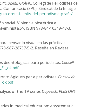
PERIODISME GRÀFIC
. Col·legi de Periodistes de
la Comunicació (SPC), Sindicat de la Imatge
guia-drets-i-limits-del-periodisme-grafic/
n social. Violencia obstétrica e
raFeminista.5>. ISBN 978-84-10349-48-3.
ara pensar lo visual en las prácticas
 978-987-28737-5-2. Reseña en Revista
es deontológicas para periodistas.
Consell
o_Es_ok.pdf
deontològiques per a periodistes.
Consell de
s_ok.pdf
analysis of the TV series
Dopesick
.
PLoS ONE
eries in medical education: a systematic