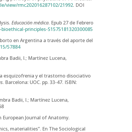
ticle/view/rmc202016287102/21992
. DOI
lysis.
Educación médica
. Epub 27 de Febrero
bioethical-principles-S1575181320300085
aborto en Argentina a través del aporte del
4815/57884
bra Badii, I.; Martínez Lucena,
la esquizofrenia y el trastorno disociativo
as
. Barcelona: UOC. pp. 33-47. ISBN:
bra Badii, I.; Martínez Lucena,
68
n European Journal of Anatomy.
ics, materialities”. En The Sociological