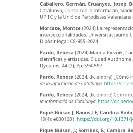
Caballero, Germán, Cruanyes, Josep, Ba
Catalunya, Consell de la Informació, Sindi
UPIFC y la Unió de Periodistes Valencians
Morcate, Montse
(2024) La representació
interseccionalidades. Universitat Jaume I
Dipòsit legal: CS-855-2024
Pardo, Rebeca
(2024) Marina Rieznik, Carl
científicas y artísticas. Ciudad Autónom
Dynamis, 44 (2), Pp. 594-597.
Pardo, Rebeca
(2024, diciembre) ¿Cómo in
de la Informació de Catalunya
.
https://cic.
Pardo, Rebeca
(2024, diciembre) Com info
la Informació de Catalunya
.
https://cic.per
Piqué-Buisan J, Baños J-E, Cambra-Badii,
19(4): e0301681.
https://doi.org/10.1371/
Piqué-Buisan, J.; Sorribes, E.; Cambra-Bad