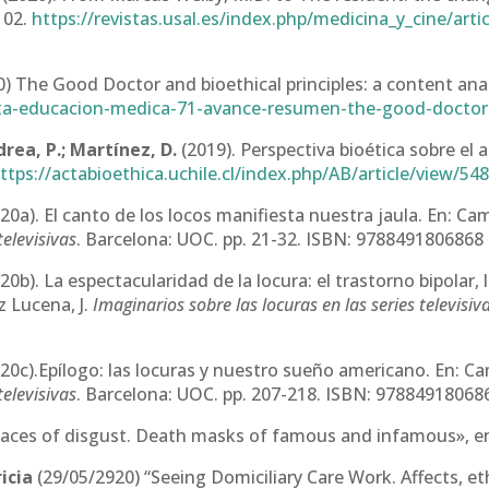
102.
https://revistas.usal.es/index.php/medicina_y_cine/ar
0) The Good Doctor and bioethical principles: a content ana
ista-educacion-medica-71-avance-resumen-the-good-doctor-
drea, P.; Martínez, D.
(2019). Perspectiva bioética sobre el 
ttps://actabioethica.uchile.cl/index.php/AB/article/view/5
20a). El canto de los locos manifiesta nuestra jaula. En: Cam
televisivas
. Barcelona: UOC. pp. 21-32. ISBN: 9788491806868
20b). La espectacularidad de la locura: el trastorno bipolar, 
z Lucena, J.
Imaginarios sobre las locuras en las series televisiv
20c).Epílogo: las locuras y nuestro sueño americano. En: Cam
televisivas
. Barcelona: UOC. pp. 207-218. ISBN: 97884918068
 faces of disgust. Death masks of famous and infamous», e
icia
(29/05/2920) “Seeing Domiciliary Care Work. Affects, eth