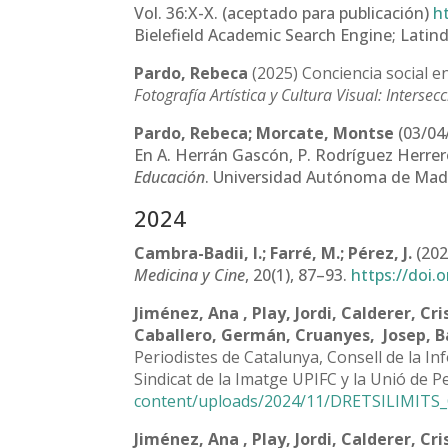
Vol. 36:X-X. (aceptado para publicación)
h
Bielefield Academic Search Engine; Lati
Pardo, Rebeca
(2025) Conciencia social en 
Fotografía Artística y Cultura Visual: Intersec
Pardo, Rebeca; Morcate, Montse
(03/04
En A. Herrán Gascón, P. Rodríguez Herrero
Educación
. Universidad Autónoma de Madr
2024
Cambra-Badii, I.; Farré, M.; Pérez, J.
(202
Medicina y Cine
, 20(1), 87–93.
https://doi.
Jiménez, Ana , Play, Jordi, Calderer, Cr
Caballero, Germán, Cruanyes, Josep, Ba
Periodistes de Catalunya, Consell de la In
Sindicat de la Imatge UPIFC y la Unió de P
content/uploads/2024/11/DRETSILIMITS
Jiménez, Ana , Play, Jordi, Calderer, Cr