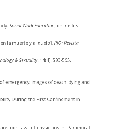
tudy.
Social Work Education
, online first.
 en la muerte y al duelo].
RIO: Revista
hology & Sexuality
, 14(4), 593-595.
 of emergency: images of death, dying and
ility During the First Confinement in
ing portrayal of physicians in TV medical