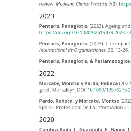
review.
Medicina Clínica Práctica
7(2).
https
2023
Pentaris, Panagiotis.
(2023). Ageing and 
https://doi.org/10.1080/02615479.2023.2
Pentaris, Panagiotis.
(2023). The impact 
Internacional de Organizaciones
, 30, 13-26.
Pentaris, Panagiotis, & Patlamazoglou,
2022
Morcate, Montse y Pardo, Rebeca
(2022
grief, Mortality», DOI:
10.1080/13576275.
Pardo, Rebeca, y Morcate, Montse
(2022
Spain». Profesional De La información 31 
2020
Cambra-Badii, I., Guardiola, E., Baños, J.