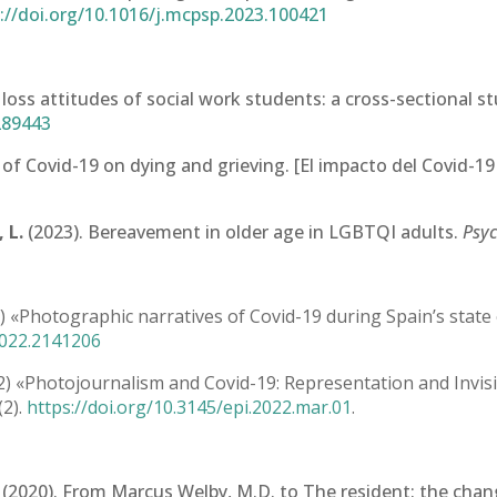
://doi.org/10.1016/j.mcpsp.2023.100421
loss attitudes of social work students: a cross-sectional s
289443
of Covid-19 on dying and grieving. [El impacto del Covid-19
 L.
(2023). Bereavement in older age in LGBTQI adults.
Psyc
) «Photographic narratives of Covid-19 during Spain’s state
2022.2141206
) «Photojournalism and Covid-19: Representation and Invisib
(2).
https://doi.org/10.3145/epi.2022.mar.01
.
(2020). From Marcus Welby, M.D. to The resident: the chang