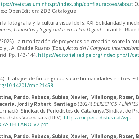
ttps://revistas.uminho.pt/index.php/configuracoes/about
OA
ndex; OpenEdition; ZDB Catalogue
la fotografía y la cultura visual del s. XXI: Solidaridad y med
ciones, Contextos y Significados en la Era Digital.
Tirant lo Blanc
/2025) La tutorización de proyectos de creación sobre la mue
 y J. A. Chulde Ruano (Eds.),
Actas del I Congreso Internacion
id, Pp. 143-144.
https://editorial.redipe.org/index.php/1/c
4). Trabajos de fin de grado sobre humanidades en tres estu
org/10.14201/rmc.21458
istina, Pardo, Rebeca, Subias, Xavier, Vilallonga, Roser, 
caría, Jordi y Robert, Santiago
(2024)
DERECHOS Y LÍMITE
formació, Sindicat de Periodistes de Catalunya/Sindicat de P
eriodistes Valencians (UPV).
https://cic.periodistes.cat/wp-
_CASTELLANO_V2.pdf
istina, Pardo, Rebeca, Subias, Xavier, Vilallonga, Roser, 