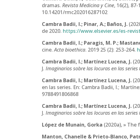
dramas.
Revista Medicina y Cine
, 16(2), 87-
10.14201/rmc202016287102
Cambra Badii, I.; Pinar, A.; Baños, J.
(202
de 2020.
https://www.elsevier.es/es-rev
Cambra Badii, I.; Paragis, M. P.; Mastan
cine.
Acta bioethica
. 2019 25 (2): 253-264.
h
Cambra Badii, I.; Martínez Lucena, J.
(20
J.
Imaginarios sobre las locuras en las series 
Cambra Badii, I.; Martínez Lucena, J.
(20
en las series. En: Cambra Badii, I.; Martíne
9788491806868
Cambra Badii, I.; Martínez Lucena, J.
(20
J.
Imaginarios sobre las locuras en las series 
López de Munain, Gorka
(2020a), » The
Manton, Chanelle & Prieto-Blanco, Patr