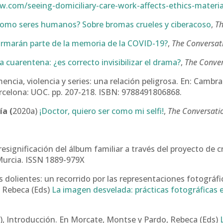
w.com/seeing-domiciliary-care-work-affects-ethics-material
como seres humanos? Sobre bromas crueles y ciberacoso
,
Th
rmarán parte de la memoria de la COVID-19?
,
The Conversat
 cuarentena: ¿es correcto invisibilizar el drama?
,
The Conve
encia, violencia y series: una relación peligrosa. En: Cambra 
arcelona: UOC. pp. 207-218. ISBN: 9788491806868.
ía (
2020a)
¡Doctor, quiero ser como mi selfi!
,
The Conversati
resignificación del álbum familiar a través del proyecto de c
 Murcia. ISSN 1889-979X
s dolientes: un recorrido por las representaciones fotográf
 Rebeca (Eds)
La imagen desvelada: prácticas fotográficas 
), Introducción. En Morcate, Montse y Pardo, Rebeca (Eds)