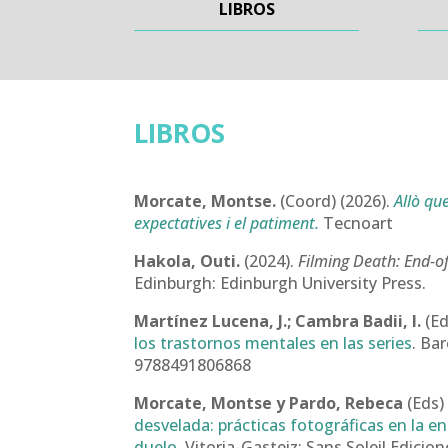
LIBROS
LIBROS
Morcate, Montse.
(Coord) (2026).
Allò qu
expectatives i el patiment.
Tecnoart
Hakola, Outi.
(2024).
Filming Death: End-o
Edinburgh: Edinburgh University Press.
Martínez Lucena, J.; Cambra Badii, I.
(Ed
los trastornos mentales en las series
. Ba
9788491806868
Morcate, Montse y Pardo, Rebeca
(Eds)
desvelada: prácticas fotográficas en la e
duelo
. Vitoria-Gasteiz: Sans Soleil Edicio