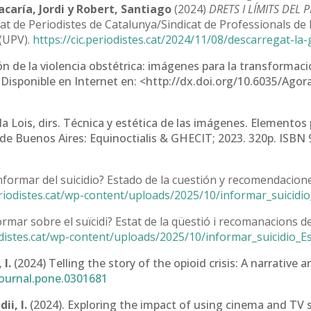
caría, Jordi y Robert, Santiago
(2024)
DRETS I LÍMITS DEL 
cat de Periodistes de Catalunya/Sindicat de Professionals de 
 (UPV).
https://cic.periodistes.cat/2024/11/08/descarregat-la-
n de la violencia obstétrica: imágenes para la transformació
. Disponible en Internet en: <http://dx.doi.org/10.6035/Ago
a Lois, dirs. Técnica y estética de las imágenes. Elementos p
a de Buenos Aires: Equinoctialis & GHECIT; 2023. 320p. ISBN
formar del suicidio? Estado de la cuestión y recomendacion
periodistes.cat/wp-content/uploads/2025/10/informar_suicidi
rmar sobre el suïcidi? Estat de la qüestió i recomanacions 
iodistes.cat/wp-content/uploads/2025/10/informar_suicidio_E
 I.
(2024) Telling the story of the opioid crisis: A narrative 
journal.pone.0301681
ii, I.
(2024). Exploring the impact of using cinema and TV s