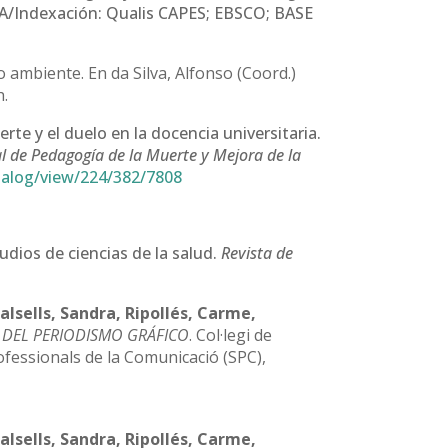
/Indexación: Qualis CAPES; EBSCO; BASE
io ambiente. En da Silva, Alfonso (Coord.)
h.
rte y el duelo en la docencia universitaria.
al de Pedagogía de la Muerte y Mejora de la
atalog/view/224/382/7808
dios de ciencias de la salud.
Revista de
Balsells, Sandra, Ripollés, Carme,
S DEL PERIODISMO GRÁFICO
. Col·legi de
rofessionals de la Comunicació (SPC),
Balsells, Sandra, Ripollés, Carme,