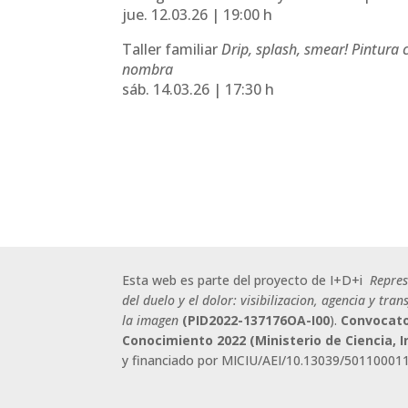
jue. 12.03.26 | 19:00 h
Taller familiar
Drip, splash, smear! Pintura 
nombra
sáb. 14.03.26 | 17:30 h
Esta web es parte del proyecto de I+D+i
Repre
del duelo y el dolor: visibilizacion, agencia y tra
la imagen
(
PID2022-137176OA-I00
).
Convocato
Conocimiento 2022 (Ministerio de Ciencia, 
y
financiado por MICIU/AEI/10.13039/50110001